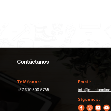
Contáctanos
Teléfonos:
Email:
+57 310 300 5765
info@milistaonlin
Síguenos: