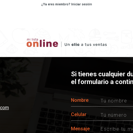
¿Ya eres miembro? Iniciar sesión
Si tienes cualquier d
el formulario a conti
Nombre
e.com
Celular
Mensaje